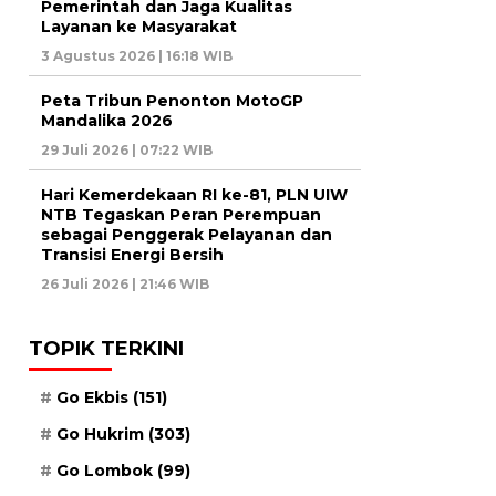
Pemerintah dan Jaga Kualitas
Layanan ke Masyarakat
3 Agustus 2026 | 16:18 WIB
Peta Tribun Penonton MotoGP
Mandalika 2026
29 Juli 2026 | 07:22 WIB
Hari Kemerdekaan RI ke-81, PLN UIW
NTB Tegaskan Peran Perempuan
sebagai Penggerak Pelayanan dan
Transisi Energi Bersih
26 Juli 2026 | 21:46 WIB
TOPIK TERKINI
Go Ekbis
(151)
Go Hukrim
(303)
Go Lombok
(99)