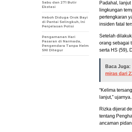
Sabu dan 271 Butir
Padahal, lanju
Ekstasi
lingkungan tem
pertengkaran y
Heboh Diduga Orok Bayi
di Pantai Selingkuh, Ini
insiden fatal te
Penjelasan Polisi
Setelah dilakuk
Pengamanan Hari
Pasaran di Narmada,
orang sebagai t
Pengendara Tanpa Helm
serta HS (59), 
SNI Ditegur
Baca Juga:
miras dari 
“Kelima tersan
lanjut,” ujarnya.
Rizka dijerat 
tentang Pengh
ancaman pidana