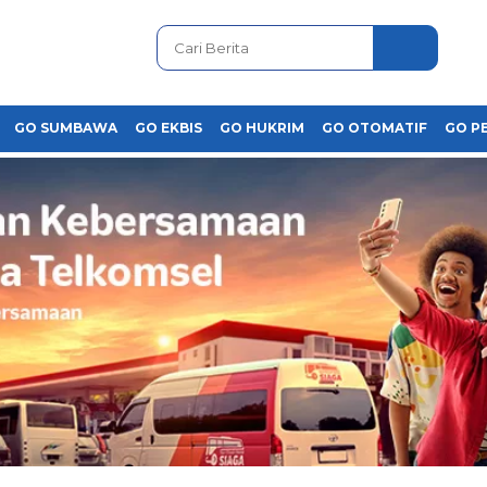
GO SUMBAWA
GO EKBIS
GO HUKRIM
GO OTOMATIF
GO P