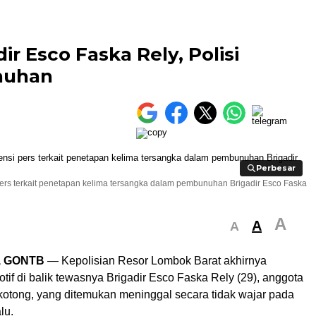
r Esco Faska Rely, Polisi
nuhan
Perbesar
Perbesar
ers terkait penetapan kelima tersangka dalam pembunuhan Brigadir Esco Faska
A
A
A
, GONTB
— Kepolisian Resor Lombok Barat akhirnya
if di balik tewasnya Brigadir Esco Faska Rely (29), anggota
ekotong, yang ditemukan meninggal secara tidak wajar pada
lu.