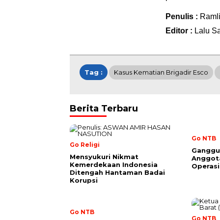
Penulis :
Raml
Editor :
Lalu S
Tag :
Kasus Kematian Brigadir Esco
Berita Terbaru
Go NTB
Go Religi
Ganggu
Mensyukuri Nikmat
Anggota
Kemerdekaan Indonesia
Operas
Ditengah Hantaman Badai
Korupsi
Go NTB
Go NTB