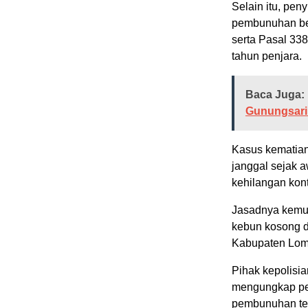
Selain itu, pe
pembunuhan be
serta Pasal 3
tahun penjara.
Baca Juga:
Gunungsari
Kasus kematian 
janggal sejak 
kehilangan kon
Jasadnya kemudi
kebun kosong d
Kabupaten Lom
Pihak kepolisi
mengungkap per
pembunuhan ter