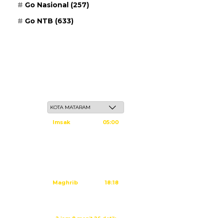
Go Nasional
(257)
Go NTB
(633)
Sabtu, 23 Safar 1448 H / 08 Agustus 2026
Imsak
05:00
Subuh
05:10
Dzuhur
12:25
Ashar
15:45
Maghrib
18:18
Isya
19:29
Imsak dalam: