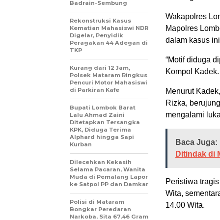
Badrain-Sembung
Wakapolres Lom
Rekonstruksi Kasus
Mapolres Lombo
Kematian Mahasiswi NDR
Digelar, Penyidik
dalam kasus in
Peragakan 44 Adegan di
TKP
“Motif diduga di
Kurang dari 12 Jam,
Kompol Kadek.
Polsek Mataram Ringkus
Pencuri Motor Mahasiswi
di Parkiran Kafe
Menurut Kadek, 
Rizka, berujun
Bupati Lombok Barat
mengalami luka
Lalu Ahmad Zaini
Ditetapkan Tersangka
KPK, Diduga Terima
Alphard hingga Sapi
Baca Juga:
Kurban
Ditindak di
Dilecehkan Kekasih
Selama Pacaran, Wanita
Muda di Pemalang Lapor
Peristiwa tragis
ke Satpol PP dan Damkar
Wita, sementar
Polisi di Mataram
14.00 Wita.
Bongkar Peredaran
Narkoba, Sita 67,46 Gram