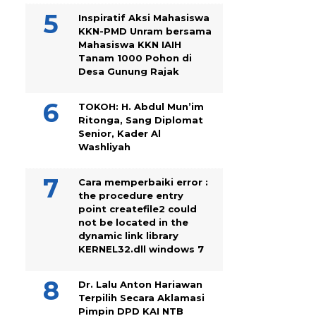
Inspiratif Aksi Mahasiswa
KKN-PMD Unram bersama
Mahasiswa KKN IAIH
Tanam 1000 Pohon di
Desa Gunung Rajak
TOKOH: H. Abdul Mun’im
Ritonga, Sang Diplomat
Senior, Kader Al
Washliyah
Cara memperbaiki error :
the procedure entry
point createfile2 could
not be located in the
dynamic link library
KERNEL32.dll windows 7
Dr. Lalu Anton Hariawan
Terpilih Secara Aklamasi
Pimpin DPD KAI NTB